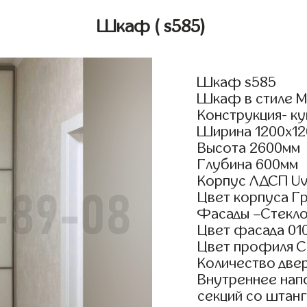
Шкаф
( s585)
Шкаф s585
Шкаф в стиле М
Конструкция- к
Ширина 1200x12
Высота 2600мм
Глубина 600мм
Корпус ЛДСП Uv
Цвет корпуса Г
Фасады –Стекло
Цвет фасада 01
Цвет профиля 
Количество двер
Внутреннее нап
секций со штанг