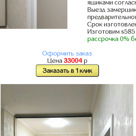
ящиками согласн
Выезд замерщик
предварительно
Срок изготовлен
Изготовим s585
рассрочка 0% б
Оформить заказ
Цена
33004
р
Заказать в 1 клик