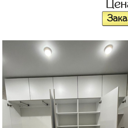
Це
Зака