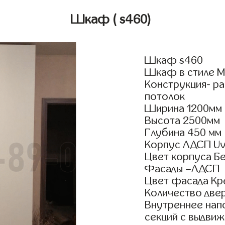
Шкаф
( s460)
Шкаф s460
Шкаф в стиле М
Конструкция- р
потолок
Ширина 1200мм
Высота 2500мм
Глубина 450 мм
Корпус ЛДСП Uv
Цвет корпуса Б
Фасады –ЛДСП
Цвет фасада Кр
Количество двер
Внутреннее нап
секций с выдвиж