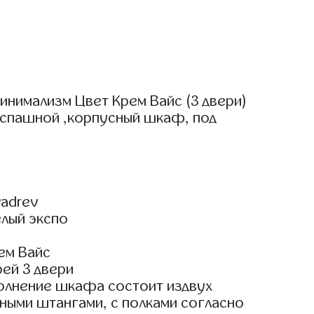
инимализм Цвет Крем Вайс (3 двери)
аспашной ,корпусный шкаф, под
adrev
елый экспо
ем Вайс
ей 3 двери
олнение шкафа состоит издвух
ными штангами, с полками согласно