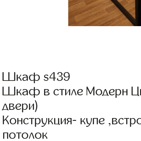
Шкаф s439
Шкаф в стиле Модерн Цв
двери)
Конструкция- купе ,вст
потолок