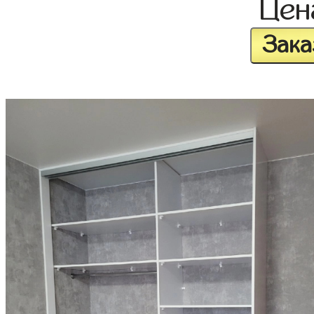
Це
Зака