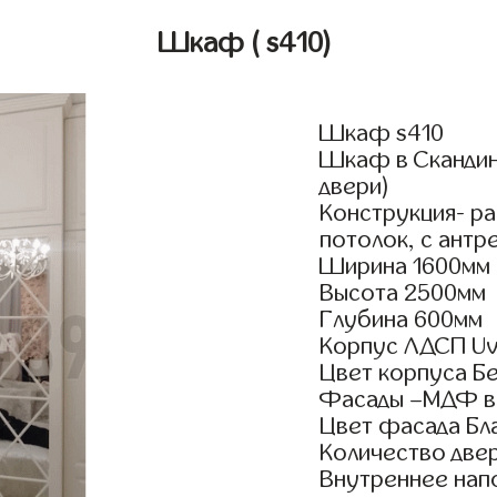
Шкаф
( s410)
Шкаф s410
Шкаф в Скандина
двери)
Конструкция- р
потолок, с антр
Ширина 1600мм
Высота 2500мм
Глубина 600мм
Корпус ЛДСП Uv
Цвет корпуса Б
Фасады –МДФ в 
Цвет фасада Бл
Количество двер
Внутреннее нап