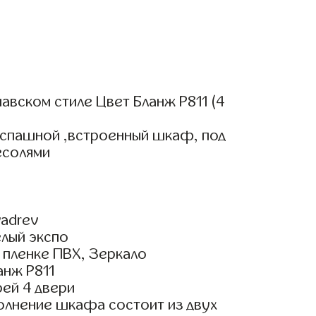
вском стиле Цвет Бланж Р811 (4
аспашной ,встроенный шкаф, под
есолями
adrev
елый экспо
пленке ПВХ, Зеркало
анж Р811
ей 4 двери
олнение шкафа состоит из двух