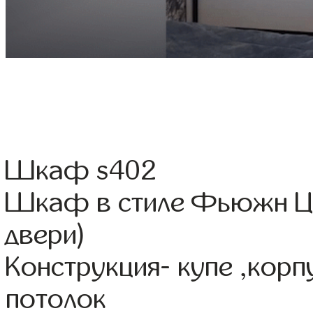
Шкаф s402
Шкаф в стиле Фьюжн Цв
двери)
Конструкция- купе ,кор
потолок