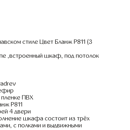
вском стиле Цвет Бланж Р811 (3
пе ,встроенный шкаф, под потолок
adrev
Зефир
 пленке ПВХ
анж Р811
ей 4 двери
олнение шкафа состоит из трёх
ами, с полками и выдвижными