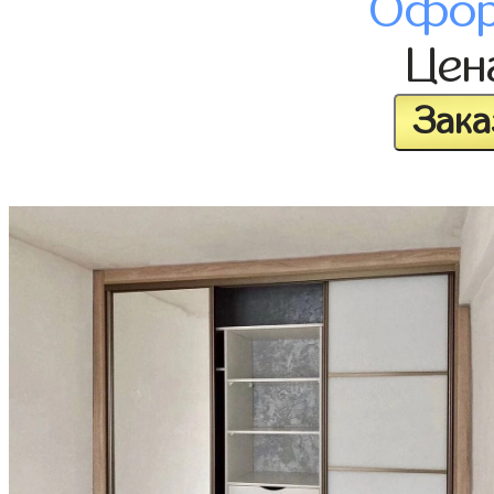
Офор
Це
Зака