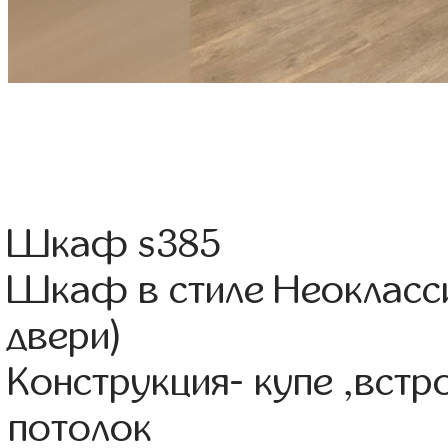
Шкаф s385
Шкаф в стиле Неокласси
двери)
Конструкция- купе ,вст
потолок