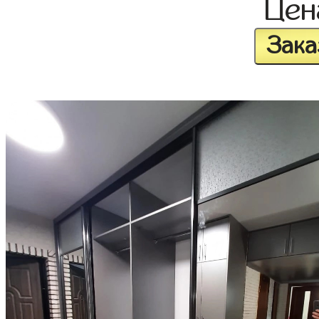
Це
Зака