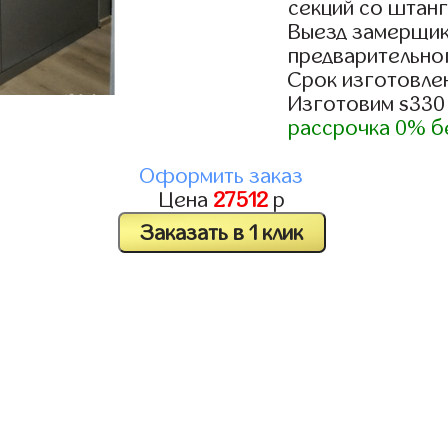
секций со штанг
Выезд замерщик
предварительно
Срок изготовлен
Изготовим s330
рассрочка 0% б
Оформить заказ
Цена
27512
р
Заказать в 1 клик