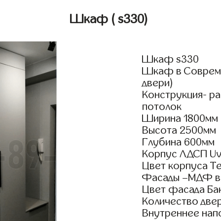
Шкаф
( s330)
Шкаф s330
Шкаф в Совреме
двери)
Конструкция- р
потолок
Ширина 1800мм
Высота 2500мм
Глубина 600мм
Корпус ЛДСП Uv
Цвет корпуса Т
Фасады –МДФ в
Цвет фасада Ба
Количество двер
Внутреннее нап