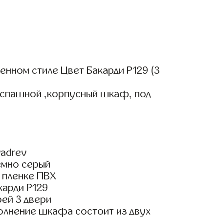
нном стиле Цвет Бакарди Р129 (3
аспашной ,корпусный шкаф, под
adrev
емно серый
 пленке ПВХ
карди Р129
ей 3 двери
олнение шкафа состоит из двух