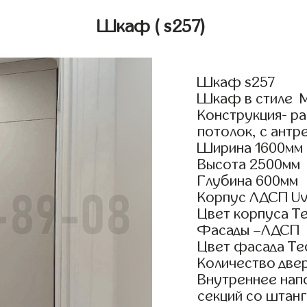
Шкаф
( s257)
Шкаф s257
Шкаф в стиле М
Конструкция- р
потолок, с антр
Ширина 1600мм
Высота 2500мм
Глубина 600мм
Корпус ЛДСП Uv
Цвет корпуса Т
Фасады –ЛДСП
Цвет фасада Т
Количество двер
Внутреннее нап
секций со штанг