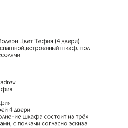
одерн Цвет Тефия (4 двери)
аспашной,встроенный шкаф, под
есолями
adrev
ефия
ефия
ей 4 двери
олнение шкафа состоит из трёх
ами, с полками согласно эскиза.