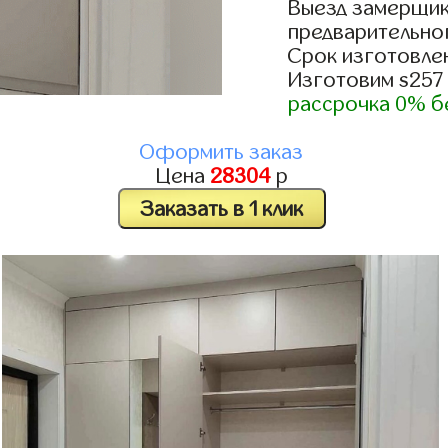
Выезд замерщик
предварительно
Срок изготовлен
Изготовим s257
рассрочка 0% б
Оформить заказ
Цена
28304
р
Заказать в 1 клик