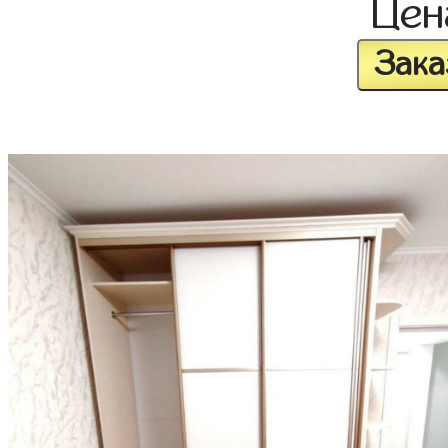
Це
Зака