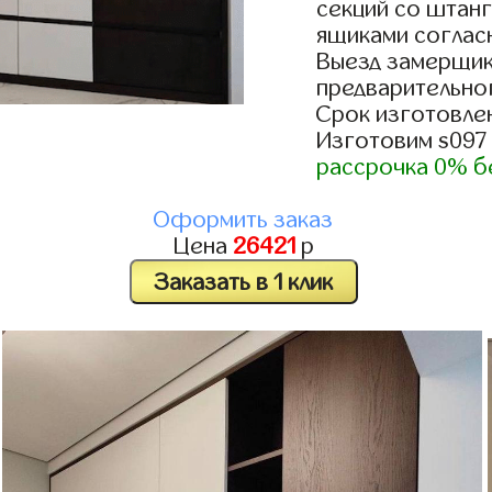
секций со штанг
ящиками согласн
Выезд замерщик
предварительно
Срок изготовлен
Изготовим s097
рассрочка 0% б
Оформить заказ
Цена
26421
р
Заказать в 1 клик