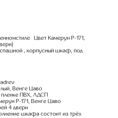
нномстиле Цвет Камерун Р-171,
двери)
аспашной , корпусный шкаф, под
adrev
елый, Венге Цаво
пленке ПВХ, ЛДСП
ерун Р-171, Венге Цаво
ей 4 двери
олнение шкафа состоит из трёх