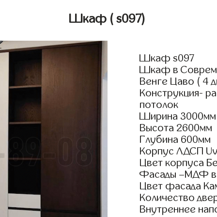
Шкаф
( s097)
Шкаф s097
Шкаф в Совреме
Венге Цаво ( 4 
Конструкция- р
потолок
Ширина 3000мм
Высота 2600мм
Глубина 600мм
Корпус ЛДСП Uv
Цвет корпуса Б
Фасады –МДФ в 
Цвет фасада Кам
Количество двер
Внутреннее нап