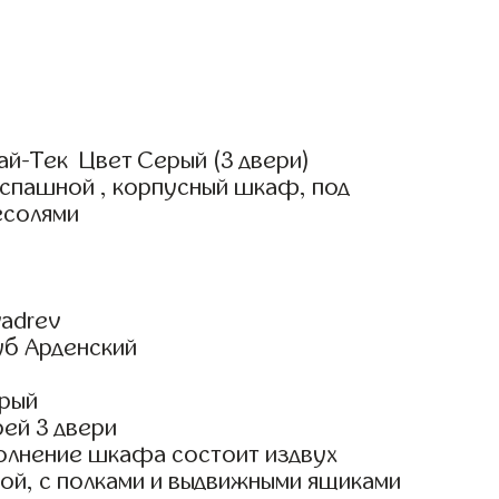
ай-Тек Цвет Серый (3 двери)
аспашной , корпусный шкаф, под
есолями
adrev
уб Арденский
рый
ей 3 двери
олнение шкафа состоит издвух
ой, с полками и выдвижными ящиками