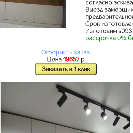
согласно эскиза
Выезд замерщик
предварительно
Срок изготовлен
Изготовим s093
рассрочка 0% б
Оформить заказ
Цена
19657
р
Заказать в 1 клик