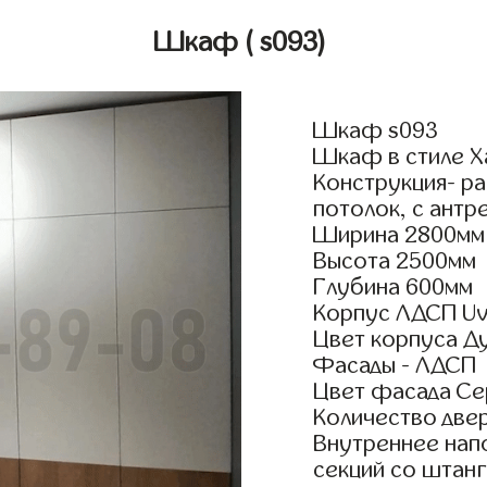
Шкаф
( s093)
Шкаф s093
Шкаф в стиле Х
Конструкция- р
потолок, с антр
Ширина 2800мм
Высота 2500мм
Глубина 600мм
Корпус ЛДСП Uv
Цвет корпуса Д
Фасады - ЛДСП
Цвет фасада Се
Количество двер
Внутреннее нап
секций со штанг