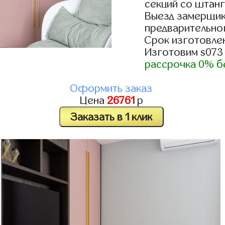
секций со штанг
Выезд замерщик
предварительно
Срок изготовлен
Изготовим s073
рассрочка 0% б
Оформить заказ
Цена
26761
р
Заказать в 1 клик