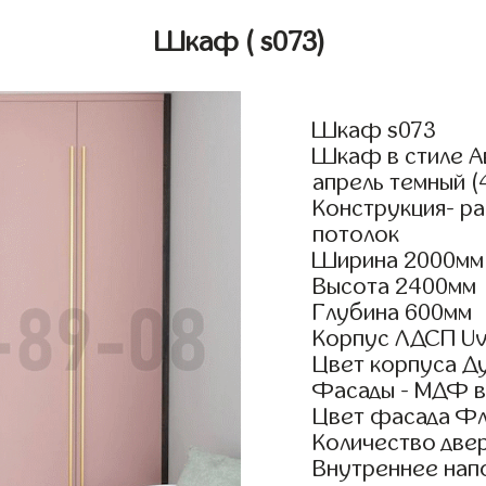
Шкаф
( s073)
Шкаф s073
Шкаф в стиле А
апрель темный (
Конструкция- р
потолок
Ширина 2000мм
Высота 2400мм
Глубина 600мм
Корпус ЛДСП Uv
Цвет корпуса Ду
Фасады - МДФ в
Цвет фасада Фл
Количество двер
Внутреннее нап