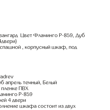
вангард Цвет Фламинго Р-859, Дуб
4двери)
аспашной , корпусный шкаф, под
adrev
б апрель темный, Белый
 пленке ПВХ
аминго Р-859
ей 4 двери
олнение шкафа состоит из двух