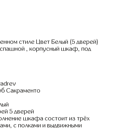
нном стиле Цвет Белый (5 дверей)
аспашной , корпусный шкаф, под
adrev
уб Сакраменто
лый
ей 5 дверей
олнение шкафа состоит из трёх
ами, с полками и выдвижными