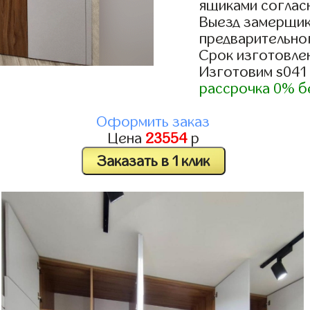
ящиками согласн
Выезд замерщик
предварительно
Срок изготовлен
Изготовим s041
рассрочка 0% б
Оформить заказ
Цена
23554
р
Заказать в 1 клик