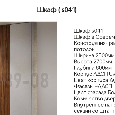
Шкаф
( s041)
Шкаф s041
Шкаф в Совреме
Конструкция- р
потолок
Ширина 2500мм
Высота 2700мм
Глубина 600мм
Корпус ЛДСП Uv
Цвет корпуса Д
Фасады –ЛДСП
Цвет фасада Бе
Количество двер
Внутреннее нап
секции со штанг