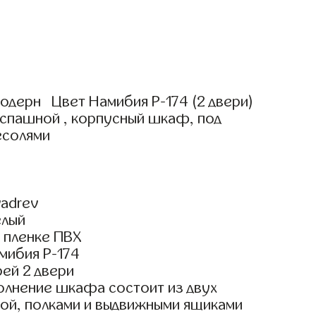
одерн Цвет Намибия Р-174 (2 двери)
аспашной , корпусный шкаф, под
есолями
adrev
елый
 пленке ПВХ
мибия Р-174
ей 2 двери
олнение шкафа состоит из двух
гой, полками и выдвижными ящиками