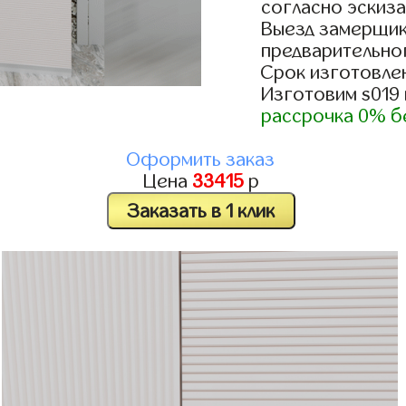
согласно эскиза
Выезд замерщик
предварительно
Срок изготовлен
Изготовим s019
рассрочка 0% б
Оформить заказ
Цена
33415
р
Заказать в 1 клик