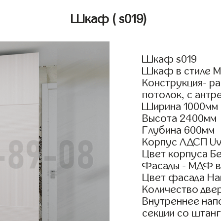
Шкаф
( s019)
Шкаф s019
Шкаф в стиле М
Конструкция- р
потолок, с антр
Ширина 1000мм
Высота 2400мм
Глубина 600мм
Корпус ЛДСП Uv
Цвет корпуса Б
Фасады - МДФ в
Цвет фасада На
Количество двер
Внутреннее нап
секции со штан