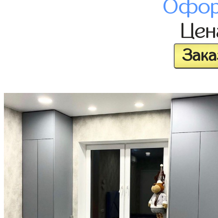
Офор
Це
Зака