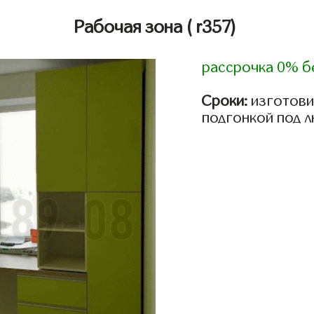
Рабочая зона
( r357)
рассрочка 0% б
Сроки:
изготови
подгонкой под 