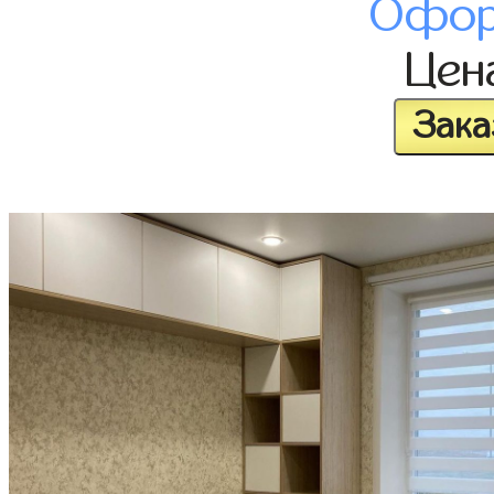
Офор
Цен
Зака