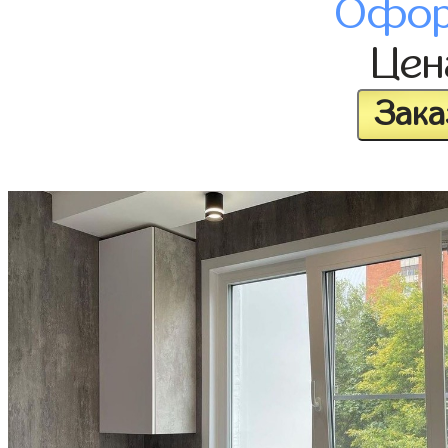
Офор
Це
Зака