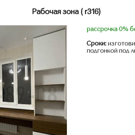
Рабочая зона
( r316)
рассрочка 0% б
Сроки:
изготови
подгонкой под 