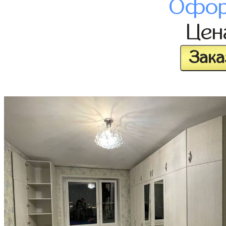
Офор
Це
Зака