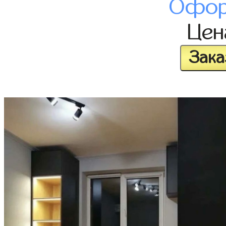
Офор
Це
Зака