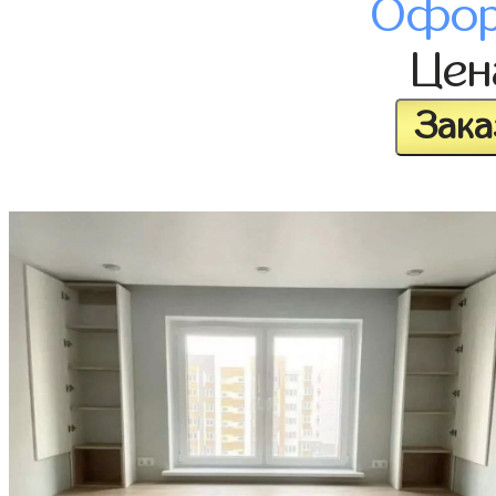
Офор
Це
Зака