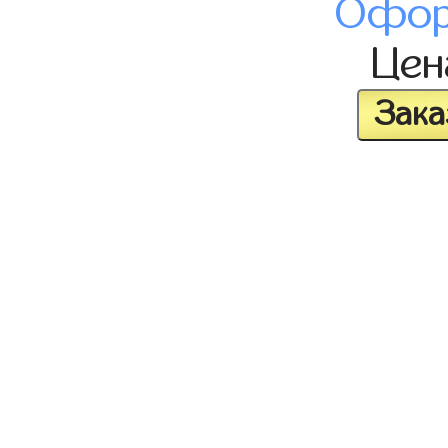
Офор
Це
Зака