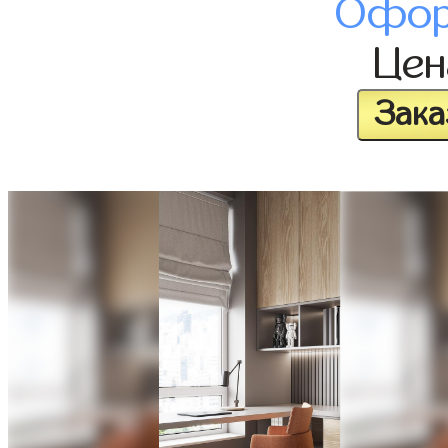
Офор
Це
Зака