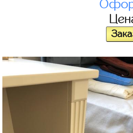
Офор
Це
Зака