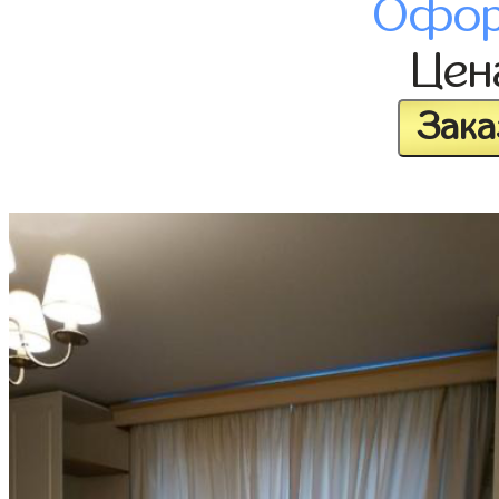
Офор
Це
Зака