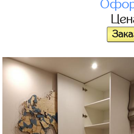
Офор
Це
Зака