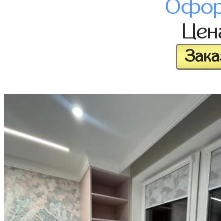
Офор
Це
Зака