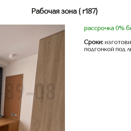
Рабочая зона
( r187)
рассрочка 0% б
Сроки:
изготови
подгонкой под 