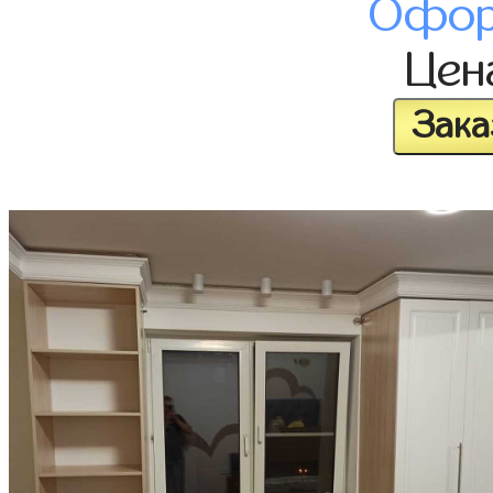
Офор
Це
Зака