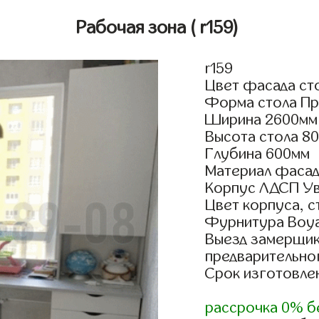
Рабочая зона
( r159)
r159
Цвет фасада сто
Форма стола Пр
Ширина 2600мм
Высота стола 80
Глубина 600мм
Материал фасад
Корпус ЛДСП У
Цвет корпуса, 
Фурнитура Boyar
Выезд замерщик
предварительно
Срок изготовлен
рассрочка 0% б