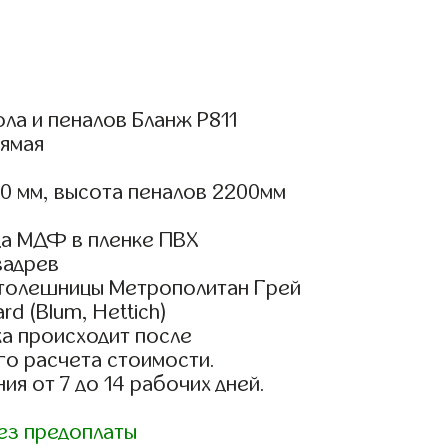
ла и пеналов Бланж Р811
ямая
0 мм, высота пеналов 2200мм
а МДФ в пленке ПВХ
вадрев
столешницы Метрополитан Грей
d (Blum, Hettich)
а происходит после
го расчета стоимости.
ия от 7 до 14 рабочих дней.
ез предоплаты