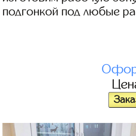
подгонкой под любые р
Офор
Це
Зака