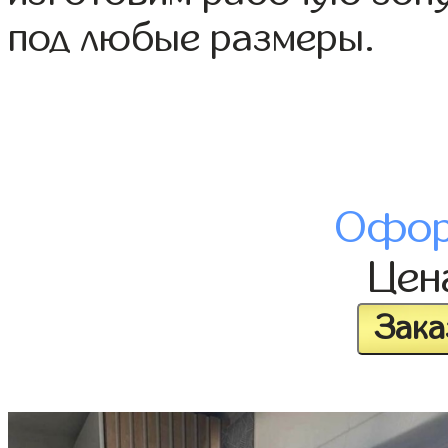
под любые размеры.
Офор
Це
Зака