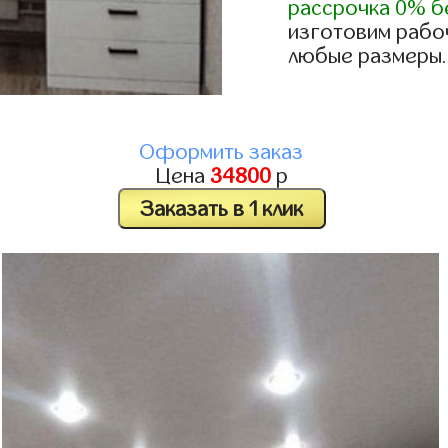
рассрочка 0% б
изготовим рабоч
любые размеры.
Оформить заказ
Цена
34800
р
Заказать в 1 клик