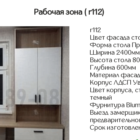
Рабочая зона
( r112)
r112
Цвет фасада сто
Форма стола Пр
Ширина 2400мм
Высота стола 80
Глубина 600мм
Материал фасад
Корпус ЛДСП У
Цвет корпуса, 
темный
Фурнитура Blum 
Выезд замерщик
предварительно
Срок изготовлен