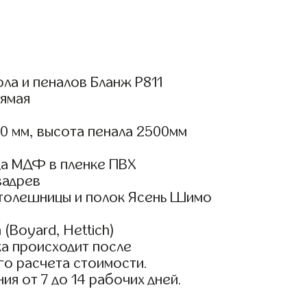
ла и пеналов Бланж Р811
ямая
0 мм, высота пенала 2500мм
а МДФ в пленке ПВХ
вадрев
столешницы и полок Ясень Шимо
(Boyard, Hettich)
а происходит после
го расчета стоимости.
ия от 7 до 14 рабочих дней.