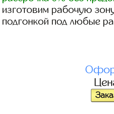
изготовим рабочую зону
подгонкой под любые р
Офор
Це
Зака