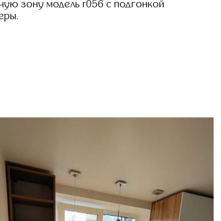
чую зону модель r056 с подгонкой
еры.