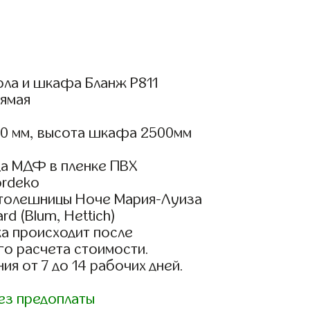
ола и шкафа Бланж Р811
ямая
00 мм, высота шкафа 2500мм
а МДФ в пленке ПВХ
rdeko
столешницы Ноче Мария-Луиза
d (Blum, Hettich)
а происходит после
го расчета стоимости.
ия от 7 до 14 рабочих дней.
ез предоплаты