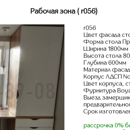
Рабочая зона
( r056)
r056
Цвет фасада ст
Форма стола Пр
Ширина 1800мм
Высота стола 8
Глубина 600мм
Материал фасад
Корпус ЛДСП No
Цвет корпуса, 
Фурнитура Boyar
Выезд замерщик
предварительно
Срок изготовлен
рассрочка 0% б