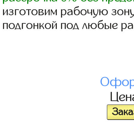
изготовим рабочую зону
подгонкой под любые р
Офор
Це
Зака