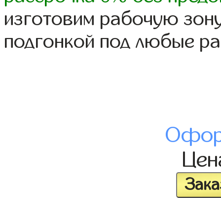
изготовим рабочую зону
подгонкой под любые р
Офор
Це
Зака