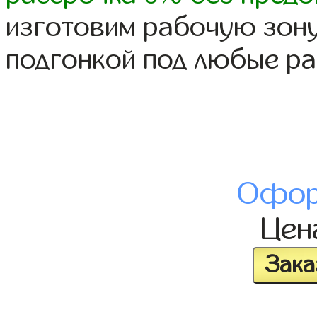
изготовим рабочую зону
подгонкой под любые р
Офор
Це
Зака