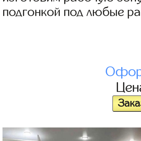
подгонкой под любые р
Офор
Це
Зака