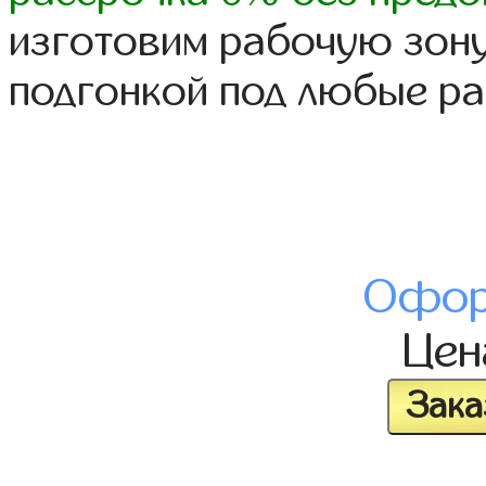
изготовим рабочую зону
подгонкой под любые р
Офор
Це
Зака