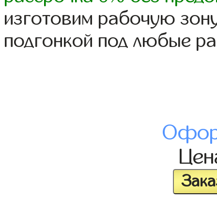
изготовим рабочую зону
подгонкой под любые р
Офор
Це
Зака