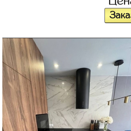
Це
Зака