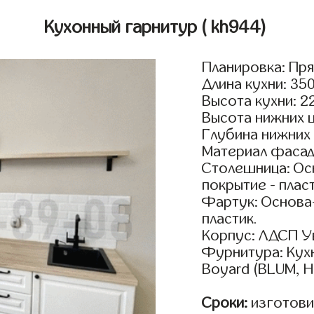
Кухонный гарнитур
( kh944)
Планировка: Пр
Длина кухни: 35
Высота кухни: 2
Высота нижних 
Глубина нижних
Материал фасад
Столешница: Осн
покрытие - пласт
Фартук: Основа
пластик.
Корпус: ЛДСП У
Фурнитура: Кух
Boyard (BLUM, H
Сроки:
изготови