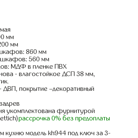
ямая
00 мм
200 мм
шкафов: 860 мм
 шкафов: 560 мм
ов: МДФ в пленке ПВХ
ова - влагостойкое ДСП 38 мм,
ик.
- ДВП, покрытие –декоративный
вадрев
ня укомплектована фурнитурой
ettich)
рассрочка 0% без предоплаты
м кухню модель kh944 под ключ за 3-