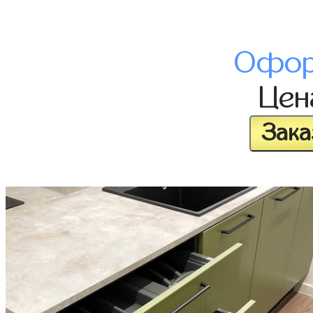
Офор
Це
Зака